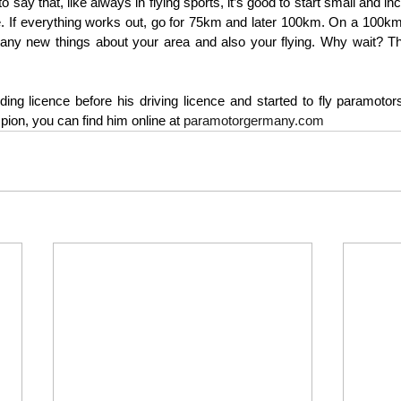
to say that, like always in flying sports, it’s good to start small and in
e. If everything works out, go for 75km and later 100km. On a 100km f
ny new things about your area and also your flying. Why wait? The
ing licence before his driving licence and started to fly paramotors
ion, you can find him online at 
paramotorgermany.com