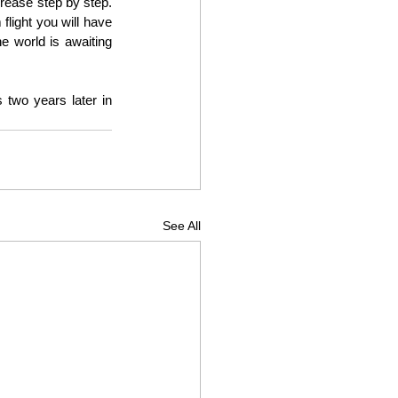
crease step by step. 
light you will have 
 world is awaiting 
 two years later in 
See All