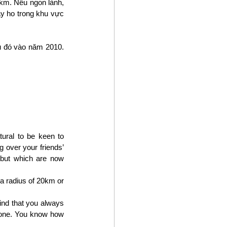
km. Nếu ngon lành, 
y ho trong khu vực 
 đó vào năm 2010. 
ural to be keen to 
 over your friends’ 
 but which are now 
a radius of 20km or 
nd that you always 
 done. You know how 