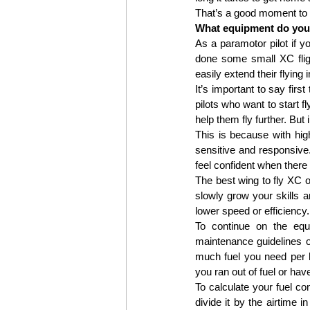
That’s a good moment to s
What equipment do you
As a paramotor pilot if y
done some small XC flight
easily extend their flying 
It’s important to say firs
pilots who want to start f
help them fly further. But 
This is because with hig
sensitive and responsive. 
feel confident when there 
The best wing to fly XC o
slowly grow your skills an
lower speed or efficiency.
To continue on the equi
maintenance guidelines o
much fuel you need per h
you ran out of fuel or ha
To calculate your fuel con
divide it by the airtime i