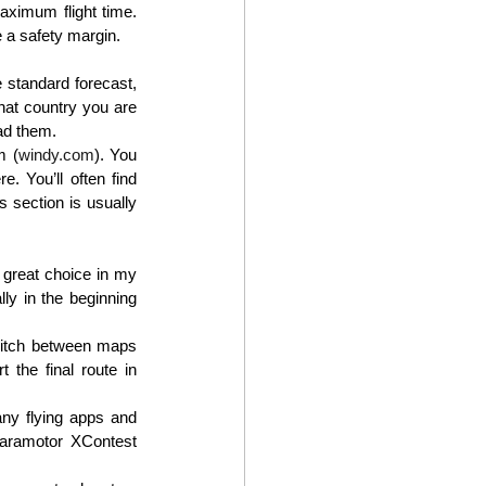
ximum flight time. 
e a safety margin.
 standard forecast, 
at country you are 
ead them.
m (
windy.com
). You 
. You’ll often find 
 section is usually 
 great choice in my 
y in the beginning 
switch between maps 
 the final route in 
ny flying apps and 
Paramotor XContest 