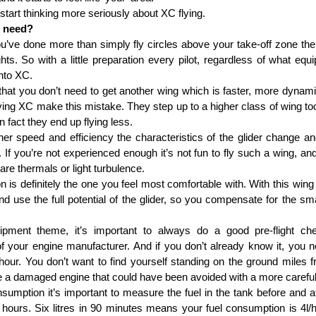
tart thinking more seriously about XC flying.
 need?
ou’ve done more than simply fly circles above your take-off zone th
s. So with a little preparation every pilot, regardless of what equi
into XC.
t that you don’t need to get another wing which is faster, more dynamic
lying XC make this mistake. They step up to a higher class of wing too e
in fact they end up flying less.
her speed and efficiency the characteristics of the glider change a
If you’re not experienced enough it’s not fun to fly such a wing, and 
are thermals or light turbulence.
n is definitely the one you feel most comfortable with. With this wing
d use the full potential of the glider, so you compensate for the smal
pment theme, it’s important to always do a good pre-flight che
f your engine manufacturer. And if you don’t already know it, you ne
our. You don’t want to find yourself standing on the ground miles
ve a damaged engine that could have been avoided with a more careful 
sumption it’s important to measure the fuel in the tank before and afte
n hours. Six litres in 90 minutes means your fuel consumption is 4l/h (