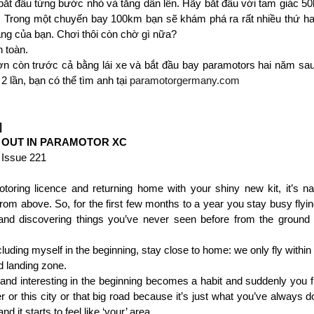
bắt đầu từng bước nhỏ và tăng dần lên. Hãy bắt đầu với tam giác 50
. Trong một chuyến bay 100km bạn sẽ khám phá ra rất nhiều thứ ha
ng của bạn. Chơi thôi còn chờ gì nữa?
 toàn.
n còn trước cả bằng lái xe và bắt đầu bay paramotors hai năm sau
 lần, bạn có thể tìm anh tại 
paramotorgermany.com
]
 OUT IN PARAMOTOR XC
 Issue 221
otoring licence and returning home with your shiny new kit, it’s nat
om above. So, for the first few months to a year you stay busy flying
 and discovering things you’ve never seen before from the ground
luding myself in the beginning, stay close to home: we only fly within 
d landing zone.
d interesting in the beginning becomes a habit and suddenly you fi
ver or this city or that big road because it’s just what you’ve always
d it starts to feel like ‘your’ area.