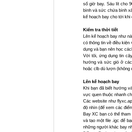
số giờ bay. Sáu lít cho 9
bình và sức chứa bình xăn
kế hoạch bay cho tới khi 
Kiểm tra thời tiết
Lên kế hoạch bay như nào?
có thông tin về điều kiện
dụng và bạn nên học các
Với tôi, ứng dụng tin cậ
hướng và sức gió ở các 
hoặc clb dù lượn (không 
Lên kế hoạch bay
Khi bạn đã biết hướng và
vực quen thuộc nhanh chón
Các website như flyxc.ap
độ nhìn (để xem các điểm
Bay XC bạn có thể tham g
và tạo một file .igc để
những người khác bay nh