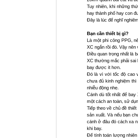
Tuy nhiên, khi những thứ
hay thành phố hay con đư
Đây là lúc để nghĩ nghiê
Bạn cần thiết bị gì?
Là một phi công PPG, nếu
XC ngắn rồi đó. Vậy nên 
Điều quan trọng nhất là 
XC thường mắc phải sai l
bay được ít hơn.
Đó là vì với tốc độ cao
chưa đủ kinh nghiệm thì 
nhiễu động nhẹ.
Cánh dù tốt nhất để bay 
một cách an toàn, sử dụn
Tiếp theo về chủ đề thiết
sản xuất. Và nếu bạn chư
cánh ở đâu đó cách xa nh
khi bay.
Để tính toán lượng nhiên