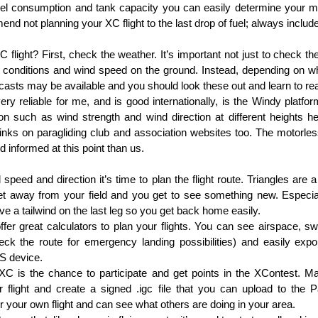
l consumption and tank capacity you can easily determine your ma
nd not planning your XC flight to the last drop of fuel; always includ
flight? First, check the weather. It’s important not just to check the
conditions and wind speed on the ground. Instead, depending on wh
orecasts may be available and you should look these out and learn to r
y reliable for me, and is good internationally, is the Windy platfor
ion such as wind strength and wind direction at different heights here
links on paragliding club and association websites too. The motorless
 informed at this point than us.
eed and direction it’s time to plan the flight route. Triangles are a
et away from your field and you get to see something new. Especiall
e a tailwind on the last leg so you get back home easily.
ffer great calculators to plan your flights. You can see airspace, 
eck the route for emergency landing possibilities) and easily export
PS device.
g XC is the chance to participate and get points in the XContest. Ma
 flight and create a signed .igc file that you can upload to the 
or your own flight and can see what others are doing in your area.