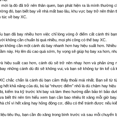
 mới lạ đó đã trở nên thân quen, bạn phát hiện ra là mình thường ch
ờng đó, bạn biết bay về nhà mất bao lâu, khu vực bay trở nên thân t
m túc về bay XC.
 bạn đã bay nhiều hơn việc chỉ lòng vòng ở điểm cất cánh thì bạn
với không cần chuẩn bị quá nhiều, mọi phi công có thể bay XC.
bạn không cần một cánh dù bay nhanh hơn hay hiệu suất hơn. Nhiều
ầm này. Họ lên dù cao quá sớm, hy vọng sẽ giúp họ bay xa hơn, nhưn
 và hiệu suất cao hơn, cánh dù sẽ trở nên nhạy hơn và phản ứng n
bay những cánh dù đó sẽ không vui, và bạn sẽ không tự tin kể cả k
XC chắc chắn là cánh dù bạn cảm thấy thoải mái nhất. Bạn sẽ từ từ 
g hết khả năng của dù, bù lại “nhược điểm” nhỏ là dù chậm hay hiệu 
 bị, kiểm tra kỹ trước khi bay và làm theo hướng dẫn bảo trì bảo dưỡ
a biết thì nên tìm hiểu xem bạn cần bao nhiêu lít xăng mỗi giờ bay
à chỉ vì hết xăng hay hỏng động cơ, điều có thể tránh được nếu kiể
 liệu tiêu thụ, bạn cần đo xăng trong bình trước và sau mỗi chuyến b