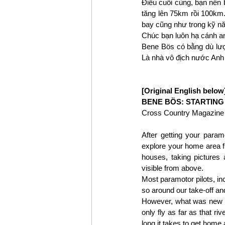
Điều cuối cùng, bạn nên 
tăng lên 75km rồi 100km
bay cũng như trong kỹ nă
Chúc bạn luôn hạ cánh an
Bene Bös có bằng dù lượ
Là nhà vô địch nước Anh 2
[Original English below
BENE BÖS: STARTING
Cross Country Magazine
After getting your param
explore your home area fr
houses, taking pictures
visible from above.
Most paramotor pilots, inc
so around our take-off an
However, what was new an
only fly as far as that ri
long it takes to get home an