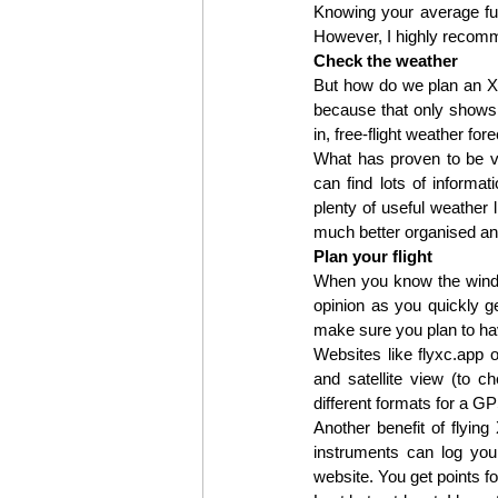
Knowing your average fue
However, I highly recomme
Check the weather
But how do we plan an XC 
because that only shows 
in, free-flight weather f
What has proven to be ver
can find lots of informat
plenty of useful weather 
much better organised and
Plan your flight
When you know the wind sp
opinion as you quickly g
make sure you plan to hav
Websites like flyxc.app o
and satellite view (to ch
different formats for a G
Another benefit of flyin
instruments can log your
website. You get points f