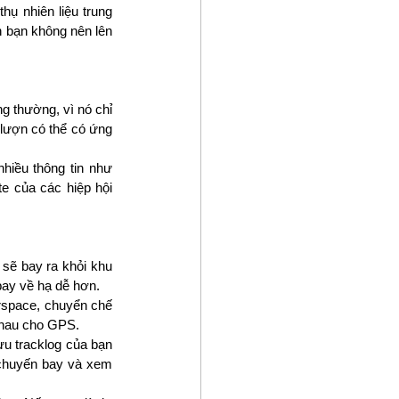
hụ nhiên liệu trung 
n bạn không nên lên 
g thường, vì nó chỉ 
 lượn có thể có ứng 
nhiều thông tin như 
 của các hiệp hội 
sẽ bay ra khỏi khu 
bay về hạ dễ hơn. 
rspace, chuyển chế 
nhau cho GPS.
u tracklog của bạn 
 chuyến bay và xem 