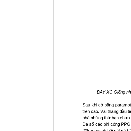
BAY XC Giống như
Sau khi có bằng paramot
trên cao. Vài tháng đầu 
phá những thứ bạn chưa b
Đa số các phi công PPG, 
20km quanh bãi cất và bã