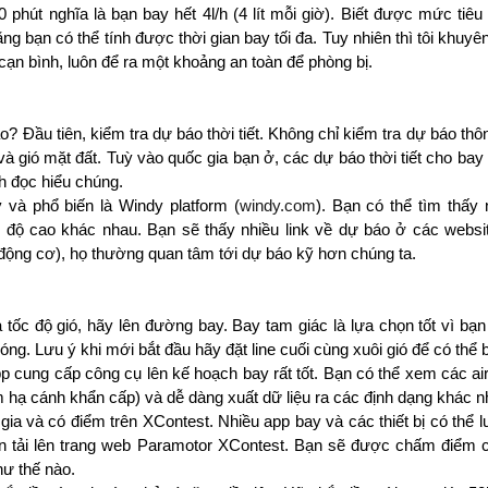
0 phút nghĩa là bạn bay hết 4l/h (4 lít mỗi giờ). Biết được mức tiêu t
g bạn có thể tính được thời gian bay tối đa. Tuy nhiên thì tôi khuyê
cạn bình, luôn để ra một khoảng an toàn để phòng bị.
 Đầu tiên, kiểm tra dự báo thời tiết. Không chỉ kiểm tra dự báo thôn
 và gió mặt đất. Tuỳ vào quốc gia bạn ở, các dự báo thời tiết cho bay
h đọc hiểu chúng.
y và phổ biến là Windy platform (
windy.com
). Bạn có thể tìm thấy 
độ cao khác nhau. Bạn sẽ thấy nhiều link về dự báo ở các website
động cơ), họ thường quan tâm tới dự báo kỹ hơn chúng ta.
 tốc độ gió, hãy lên đường bay. Bay tam giác là lựa chọn tốt vì bạn 
g. Lưu ý khi mới bắt đầu hãy đặt line cuối cùng xuôi gió để có thể 
p cung cấp công cụ lên kế hoạch bay rất tốt. Bạn có thể xem các ai
 hạ cánh khẩn cấp) và dễ dàng xuất dữ liệu ra các định dạng khác 
ia và có điểm trên XContest. Nhiều app bay và các thiết bị có thể lư
 bạn tải lên trang web Paramotor XContest. Bạn sẽ được chấm điểm
ư thế nào.