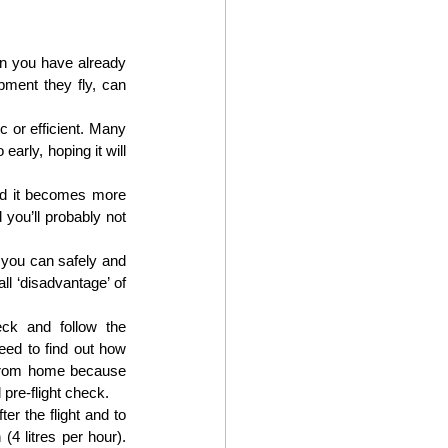
en you have already 
pment they fly, can 
 or efficient. Many 
arly, hoping it will 
nd it becomes more 
you’ll probably not 
 you can safely and 
l ‘disadvantage’ of 
ck and follow the 
ed to find out how 
 from home because 
pre-flight check.
r the flight and to 
4 litres per hour). 