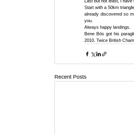
Last but not least, I have 
Start with a 50km triangl
already discovered so ma
you.
Always happy landings.
Bene Bös got his paraglid
2010. Twice British Champ
Recent Posts