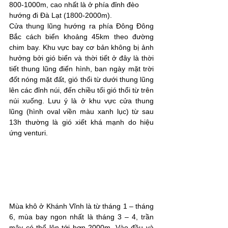
800-1000m, cao nhất là ở phía đỉnh đèo 
hướng đi Đà Lạt (1800-2000m).
Cửa thung lũng hướng ra phía Đông Đông 
Bắc cách biển khoảng 45km theo đường 
chim bay. Khu vực bay cơ bản không bị ảnh 
hưởng bởi gió biển và thời tiết ở đây là thời 
tiết thung lũng điển hình, ban ngày mặt trời 
đốt nóng mặt đất, gió thổi từ dưới thung lũng 
lên các đỉnh núi, đến chiều tối gió thổi từ trên 
núi xuống. Lưu ý là ở khu vực cửa thung 
lũng (hình oval viền màu xanh lục) từ sau 
13h thường là gió xiết khá mạnh do hiệu 
ứng venturi.
Mùa khô ở Khánh Vĩnh là từ tháng 1 – tháng 
6, mùa bay ngon nhất là tháng 3 – 4, trần 
mây có thể lên tới hơn 2000m. Vào đầu và 