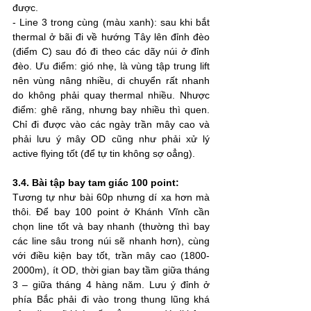
được.
- Line 3 trong cùng (màu xanh): sau khi bắt 
thermal ở bãi đi về hướng Tây lên đỉnh đèo 
(điểm C) sau đó đi theo các dãy núi ở đỉnh 
đèo. Ưu điểm: gió nhẹ, là vùng tập trung lift 
nên vùng nâng nhiều, di chuyển rất nhanh 
do không phải quay thermal nhiều. Nhược 
điểm: ghê răng, nhưng bay nhiều thì quen. 
Chỉ đi được vào các ngày trần mây cao và 
phải lưu ý mây OD cũng như phải xử lý 
active flying tốt (để tự tin không sợ oẳng).
3.4. Bài tập bay tam giác 100 point:
Tương tự như bài 60p nhưng dí xa hơn mà 
thôi. Để bay 100 point ở Khánh Vĩnh cần 
chọn line tốt và bay nhanh (thường thì bay 
các line sâu trong núi sẽ nhanh hơn), cùng 
với điều kiện bay tốt, trần mây cao (1800-
2000m), ít OD, thời gian bay tầm giữa tháng 
3 – giữa tháng 4 hàng năm. Lưu ý đỉnh ở 
phía Bắc phải đi vào trong thung lũng khá 