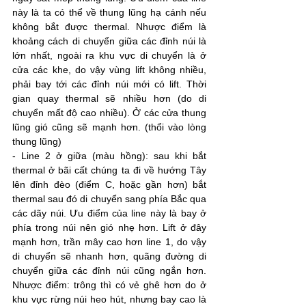
này là ta có thể về thung lũng hạ cánh nếu 
không bắt được thermal. Nhược điểm là 
khoảng cách di chuyển giữa các đỉnh núi là 
lớn nhất, ngoài ra khu vực di chuyển là ở 
cửa các khe, do vậy vùng lift không nhiều, 
phải bay tới các đỉnh núi mới có lift. Thời 
gian quay thermal sẽ nhiều hơn (do di 
chuyển mất độ cao nhiều). Ở các cửa thung 
lũng gió cũng sẽ mạnh hơn. (thổi vào lòng 
thung lũng)
- Line 2 ở giữa (màu hồng): sau khi bắt 
thermal ở bãi cất chúng ta đi về hướng Tây 
lên đỉnh đèo (điểm C, hoặc gần hơn) bắt 
thermal sau đó di chuyển sang phía Bắc qua 
các dãy núi. Ưu điểm của line này là bay ở 
phía trong núi nên gió nhẹ hơn. Lift ở đây 
mạnh hơn, trần mây cao hơn line 1, do vậy 
di chuyển sẽ nhanh hơn, quãng đường di 
chuyển giữa các đỉnh núi cũng ngắn hơn. 
Nhược điểm: trông thì có vẻ ghê hơn do ở 
khu vực rừng núi heo hút, nhưng bay cao là 