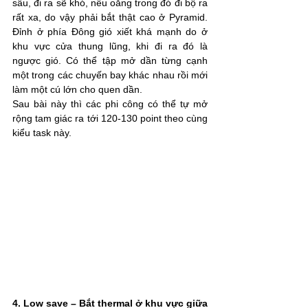
sâu, đi ra sẽ khó, nếu oẳng trong đó đi bộ ra 
rất xa, do vậy phải bắt thật cao ở Pyramid. 
Đỉnh ở phía Đông gió xiết khá mạnh do ở 
khu vực cửa thung lũng, khi đi ra đó là 
ngược gió. Có thể tập mở dần từng cạnh 
một trong các chuyến bay khác nhau rồi mới 
làm một cú lớn cho quen dần.
Sau bài này thì các phi công có thể tự mở 
rộng tam giác ra tới 120-130 point theo cùng 
kiểu task này.
4. Low save – Bắt thermal ở khu vực giữa 