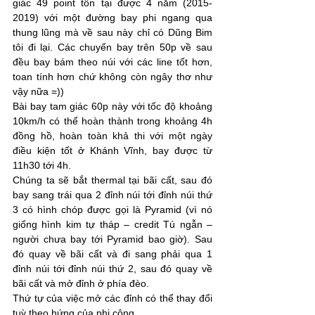
giác 49 point tồn tại được 4 năm (2015-
2019) với một đường bay phi ngang qua 
thung lũng mà về sau này chỉ có Dũng Bim 
tôi đi lại. Các chuyến bay trên 50p về sau 
đều bay bám theo núi với các line tốt hơn, 
toan tính hơn chứ không còn ngây thơ như 
vậy nữa =))
Bài bay tam giác 60p này với tốc độ khoảng 
10km/h có thể hoàn thành trong khoảng 4h 
đồng hồ, hoàn toàn khả thi với một ngày 
điều kiện tốt ở Khánh Vĩnh, bay được từ 
11h30 tới 4h.
Chúng ta sẽ bắt thermal tại bãi cất, sau đó 
bay sang trái qua 2 đỉnh núi tới đỉnh núi thứ 
3 có hình chóp được gọi là Pyramid (vì nó 
giống hình kim tự tháp – credit Tú ngẫn – 
người chưa bay tới Pyramid bao giờ). Sau 
đó quay về bãi cất và đi sang phải qua 1 
đỉnh núi tới đỉnh núi thứ 2, sau đó quay về 
bãi cất và mở đỉnh ở phía đèo. 
Thứ tự của việc mở các đỉnh có thể thay đổi 
tuỳ theo hứng của phi công. 