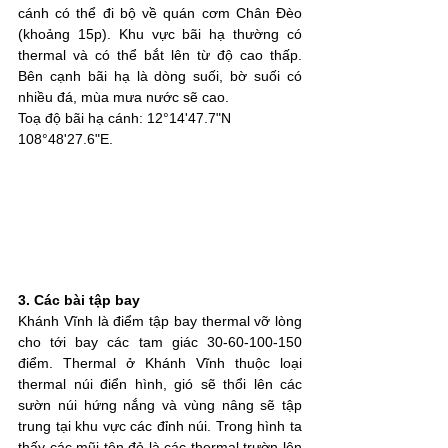
cánh có thể đi bộ về quán cơm Chân Đèo 
(khoảng 15p). Khu vực bãi hạ thường có 
thermal và có thể bắt lên từ độ cao thấp. 
Bên cạnh bãi hạ là dòng suối, bờ suối có 
nhiều đá, mùa mưa nước sẽ cao.
Toạ độ bãi hạ cánh: 12°14'47.7"N 
108°48'27.6"E.
3. Các bài tập bay
Khánh Vĩnh là điểm tập bay thermal vỡ lòng 
cho tới bay các tam giác 30-60-100-150 
điểm. Thermal ở Khánh Vĩnh thuộc loại 
thermal núi điển hình, gió sẽ thổi lên các 
sườn núi hứng nắng và vùng nâng sẽ tập 
trung tại khu vực các đỉnh núi. Trong hình ta 
thấy các mũi tên đỏ là các thermal trườn lên 