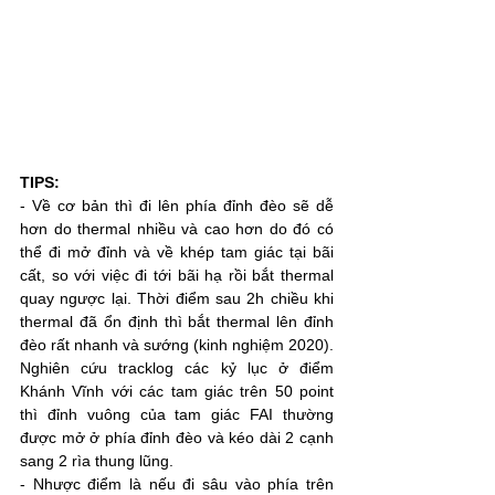
TIPS: 
- Về cơ bản thì đi lên phía đỉnh đèo sẽ dễ 
hơn do thermal nhiều và cao hơn do đó có 
thể đi mở đỉnh và về khép tam giác tại bãi 
cất, so với việc đi tới bãi hạ rồi bắt thermal 
quay ngược lại. Thời điểm sau 2h chiều khi 
thermal đã ổn định thì bắt thermal lên đỉnh 
đèo rất nhanh và sướng (kinh nghiệm 2020). 
Nghiên cứu tracklog các kỷ lục ở điểm 
Khánh Vĩnh với các tam giác trên 50 point 
thì đỉnh vuông của tam giác FAI thường 
được mở ở phía đỉnh đèo và kéo dài 2 cạnh 
sang 2 rìa thung lũng.
- Nhược điểm là nếu đi sâu vào phía trên 