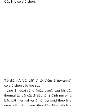
Các line có thể chọn:
Từ điểm A (bãi cất) đi tới điểm B (pyramid) 
có thể chọn các line sau:
- Line 1 ngoài cùng (màu cam): sau khi bắt 
thermal tại bãi cất đi tiếp tới 2 đỉnh núi phía 
Bắc bắt thermal và đi tới pyramid theo line 
ngay sát mép thung lũng. Ưu điểm của line 