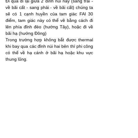
Đi qua đi lại giữa 2 đỉnh núi này (sang trái - 
về bãi cất - sang phải - về bãi cất) chúng ta 
sẽ có 1 cạnh huyền của tam giác FAI 30 
điểm, tam giác này có thể vẽ bằng cách đi 
lên phía đỉnh đèo (hướng Tây), hoặc đi về 
bãi hạ (hướng Đông)
Trong trường hợp không bắt được thermal 
khi bay qua các đỉnh núi hai bên thì phi công 
có thể về hạ cánh ở bãi hạ hoặc khu vực 
thung lũng.