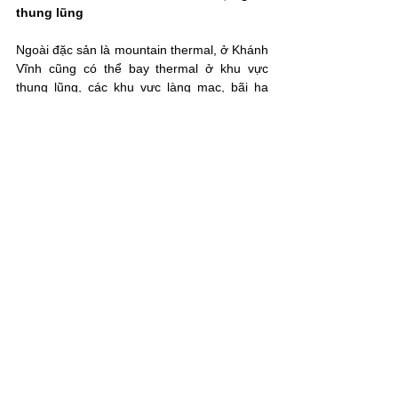
thung lũng
Ngoài đặc sản là mountain thermal, ở Khánh 
Vĩnh cũng có thể bay thermal ở khu vực 
thung lũng, các khu vực làng mạc, bãi hạ 
cánh, khu dân cư đều là các trigger tốt.
Khu vực bãi hạ cánh và khu vực dân cư gần 
bãi hạ cánh đều trữ nhiệt tốt và gần con 
suối, chênh lệch nhiệt độ khiến thermal bốc 
lên thường xuyên.