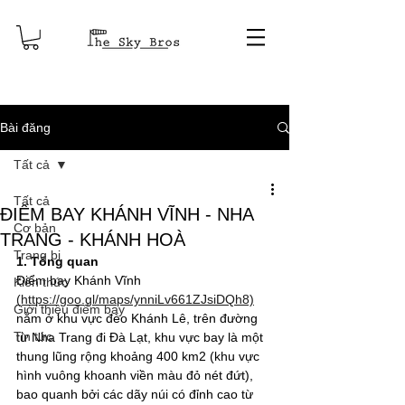
Bài đăng
Tất cả
Tất cả
ĐIỂM BAY KHÁNH VĨNH - NHA
Cơ bản
TRANG - KHÁNH HOÀ
Trang bị
1. Tổng quan
Điểm bay Khánh Vĩnh 
Kiến thức
(https://goo.gl/maps/ynniLv661ZJsiDQh8)
Giới thiệu điểm bay
nằm ở khu vực đèo Khánh Lê, trên đường 
Tin tức
từ Nha Trang đi Đà Lạt, khu vực bay là một 
thung lũng rộng khoảng 400 km2 (khu vực 
hình vuông khoanh viền màu đỏ nét đứt), 
bao quanh bởi các dãy núi có đỉnh cao từ 