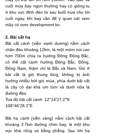
cuối mùa bay ngon thường hay có giông tụ 
ở khu vực đỉnh đèo từ sau buổi trưa cho tới 
cuối ngày, khi bay cần để ý quan sát xem 
mây có over development ko.
2. Bãi cất hạ
Bãi cất cánh (viền xanh dương) nằm cách 
chân đèo khoảng 12km, là một mỏm núi cao 
hơn 700m chìa ra hướng Đông Đông Bắc, 
có thể cất cánh hướng Đông Bắc, Đông, 
Đông Nam, thậm chí là Bắc và Nam. Gió ở 
bãi cất là gió thung lũng, không bị ảnh 
hưởng nhiều bởi gió mùa, phía dưới bãi cất 
là cây cỏ dại khá um tùm và dưới nữa là 
đường đèo.
Toạ độ bãi cất cánh: 12°14'27.2"N 
108°46'28.2"E.
Bãi hạ cánh (viền vàng) nằm cách bãi cất 
khoảng 3.7km đường chim bay, là một khu 
vực khá rộng và bằng phẳng. Sau khi hạ 