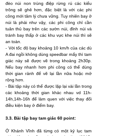
đèo núi non trùng điệp rừng rú các kiểu 
trông sẽ ghê hơn, đặc biệt là với các phi 
công mới tâm lý chưa vững. Tuy nhiên bay ở 
núi là phải như vậy, các phi công chỉ cần 
tuân thủ bay trên các sườn núi, đỉnh núi và 
tránh bay thấp ở các khu vực khe núi thì sẽ 
an toàn.
- Với tốc độ bay khoảng 10 km/h của các dù 
A đai ngồi không dùng speedbar mấy thì tam 
giác này sẽ được vẽ trong khoảng 2h30p. 
Nếu bay nhanh hơn phi công có thể dùng 
thời gian rảnh để vẽ lại lần nữa hoặc mở 
rộng hơn.
- Bài tập này có thể được lặp lại vài lần trong 
các khoảng thời gian khác nhau vd 11h-
14h,14h-16h để làm quen với việc thay đổi 
điều kiện bay ở điểm bay.
3.3. Bài tập bay tam giác 60 point:
Ở Khánh Vĩnh đã từng có một kỷ lục tam 