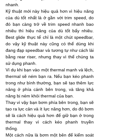
nhanh. 
Kỹ thuật mới này hiệu quả hơn vì hiệu năng 
của dù tốt nhất là ở gần với trim speed, do 
đó bạn càng trở về trim speed nhanh bao 
nhiêu thì hiệu năng của dù tốt bấy nhiêu. 
Best glide thực tế chỉ là một chút speedbar, 
do vậy kỹ thuật này cũng có thể dùng khi 
đang đạp speedbar và tương tự như cách lái 
bằng rear riser, nhưng thay vì thế chúng ta 
sử dụng phanh. 
Ví dụ khi bạn vào một thermal mạnh và lệch, 
thermal sẽ ném bạn ra. Nếu bạn kéo phanh 
trong như bình thường, bạn sẽ tạo thêm lực 
nâng ở phía cánh bên trong, và tăng khả 
năng bị ném khỏi thermal của bạn. 
Thay vì vậy bạn bơm phía bên trong, bạn sẽ 
tạo ra lực cản và ít lực nâng hơn, do đó bơm 
sẽ là cách hiệu quả hơn để giữ bạn ở trong 
thermal thay vì cách kéo phanh truyền 
thống. 
Một cách nữa là bơm một bên để kiểm soát 