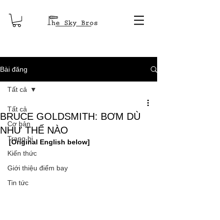
Bài đăng
Tất cả
Tất cả
BRUCE GOLDSMITH: BƠM DÙ
Cơ bản
NHƯ THẾ NÀO
Trang bị
[Original English below]
Kiến thức
Giới thiệu điểm bay
Tin tức