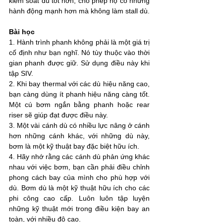
kiểm soát dù tốt hơn, cho phép họ có những 
hành động mạnh hơn mà không làm stall dù. 
Bài học
1. Hành trình phanh không phải là một giá trị 
cố định như bạn nghĩ. Nó tùy thuộc vào thời 
gian phanh được giữ. Sử dụng điều này khi 
tập SIV. 
2. Khi bay thermal với các dù hiệu năng cao, 
bạn càng dùng ít phanh hiệu năng càng tốt. 
Một cú bơm ngắn bằng phanh hoặc rear 
riser sẽ giúp đạt được điều này. 
3. Một vài cánh dù có nhiều lực nâng ở cánh 
hơn những cánh khác, với những dù này, 
bơm là một kỹ thuật bay đặc biệt hữu ích.
4. Hãy nhớ rằng các cánh dù phản ứng khác 
nhau với việc bơm, bạn cần phải điều chỉnh 
phong cách bay của mình cho phù hợp với 
dù. Bơm dù là một kỹ thuật hữu ích cho các 
phi công cao cấp. Luôn luôn tập luyện 
những kỹ thuật mới trong điều kiện bay an 
toàn, với nhiều độ cao.