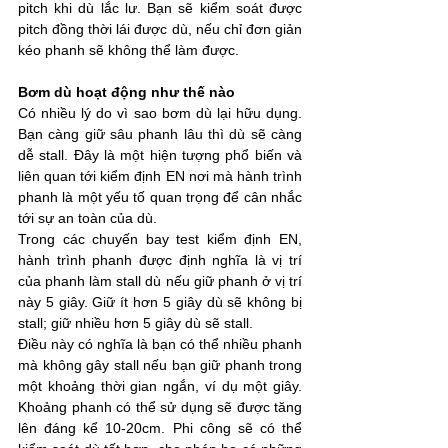
pitch khi dù lắc lư. Bạn sẽ kiểm soát được 
pitch đồng thời lái được dù, nếu chỉ đơn giản 
kéo phanh sẽ không thể làm được. 
Bơm dù hoạt động như thế nào
Có nhiều lý do vì sao bơm dù lại hữu dụng. 
Bạn càng giữ sâu phanh lâu thì dù sẽ càng 
dễ stall. Đây là một hiện tượng phổ biến và 
liên quan tới kiểm định EN nơi mà hành trình 
phanh là một yếu tố quan trọng để cân nhắc 
tới sự an toàn của dù. 
Trong các chuyến bay test kiểm định EN, 
hành trình phanh được định nghĩa là vị trí 
của phanh làm stall dù nếu giữ phanh ở vị trí 
này 5 giây. Giữ ít hơn 5 giây dù sẽ không bị 
stall; giữ nhiều hơn 5 giây dù sẽ stall. 
Điều này có nghĩa là bạn có thể nhiều phanh 
mà không gây stall nếu bạn giữ phanh trong 
một khoảng thời gian ngắn, ví dụ một giây. 
Khoảng phanh có thể sử dụng sẽ được tăng 
lên đáng kể 10-20cm. Phi công sẽ có thể 