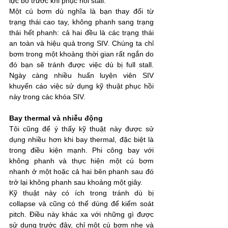
lực bổ trước khi phục hồi stall.
Một cú bơm dù nghĩa là bạn thay đổi từ 
trạng thái cao tay, không phanh sang trạng 
thái hết phanh: cả hai đều là các trạng thái 
an toàn và hiệu quả trong SIV. Chúng ta chỉ 
bơm trong một khoảng thời gian rất ngắn do 
đó bạn sẽ tránh được việc dù bị full stall. 
Ngày càng nhiều huấn luyện viên SIV 
khuyến cáo việc sử dụng kỹ thuật phục hồi 
này trong các khóa SIV.
Bay thermal và nhiễu động
Tôi cũng để ý thấy kỹ thuật này được sử 
dụng nhiều hơn khi bay thermal, đặc biệt là 
trong điều kiện mạnh. Phi công bay với 
không phanh và thực hiện một cú bơm 
nhanh ở một hoặc cả hai bên phanh sau đó 
trở lại không phanh sau khoảng một giây. 
Kỹ thuật này có ích trong tránh dù bị 
collapse và cũng có thể dùng để kiểm soát 
pitch. Điều này khác xa với những gì được 
sử dụng trước đây, chỉ một cú bơm nhẹ và 