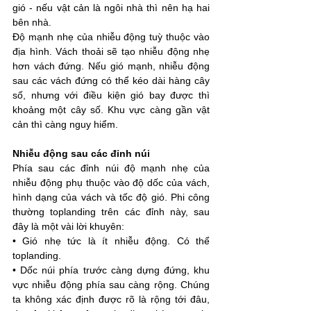
gió - nếu vật cản là ngôi nhà thì nên hạ hai 
bên nhà.
Độ mạnh nhẹ của nhiễu động tuỳ thuộc vào 
địa hình. Vách thoải sẽ tạo nhiễu động nhẹ 
hơn vách đứng. Nếu gió mạnh, nhiễu động 
sau các vách đứng có thể kéo dài hàng cây 
số, nhưng với điều kiện gió bay được thì 
khoảng một cây số. Khu vực càng gần vật 
cản thì càng nguy hiểm.
Nhiễu động sau các đỉnh núi
Phía sau các đỉnh núi độ mạnh nhẹ của 
nhiễu động phụ thuộc vào độ dốc của vách, 
hình dạng của vách và tốc độ gió. Phi công 
thường toplanding trên các đỉnh này, sau 
đây là một vài lời khuyên:
• Gió nhẹ tức là ít nhiễu động. Có thể 
toplanding.
• Dốc núi phía trước càng dựng đứng, khu 
vực nhiễu động phía sau càng rộng. Chúng 
ta không xác định được rõ là rộng tới đâu, 