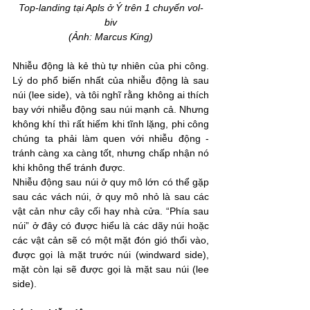
Top-landing tại Apls ở Ý trên 1 chuyến vol-
biv
(Ảnh: Marcus King)
Nhiễu động là kẻ thù tự nhiên của phi công. 
Lý do phổ biến nhất của nhiễu động là sau 
núi (lee side), và tôi nghĩ rằng không ai thích 
bay với nhiễu động sau núi mạnh cả. Nhưng 
không khí thì rất hiếm khi tĩnh lặng, phi công 
chúng ta phải làm quen với nhiễu động - 
tránh càng xa càng tốt, nhưng chấp nhận nó 
khi không thể tránh được.
Nhiễu động sau núi ở quy mô lớn có thể gặp 
sau các vách núi, ở quy mô nhỏ là sau các 
vật cản như cây cối hay nhà cửa. “Phía sau 
núi” ở đây có được hiểu là các dãy núi hoặc 
các vật cản sẽ có một mặt đón gió thổi vào, 
được gọi là mặt trước núi (windward side), 
mặt còn lại sẽ được gọi là mặt sau núi (lee 
side).