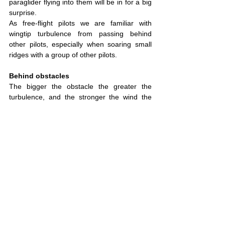
paraglider flying into them will be in for a big 
surprise.
As free-flight pilots we are familiar with 
wingtip turbulence from passing behind 
other pilots, especially when soaring small 
ridges with a group of other pilots.
Behind obstacles
The bigger the obstacle the greater the 
turbulence, and the stronger the wind the 
stronger the turbulence. With little obstacles 
like trees or rows of trees we should aim to 
land at least 100m downwind – if the 
obstacle is a house it is better to land off to 
either side.
The strength of the turbulence depends on 
the terrain. Gentle slopes cause less 
turbulence than steep rock faces. If the wind 
is strong, the turbulence behind steep cliffs 
may stretch for several kilometres, but in 
flyable winds we use about one kilometre as 
a rule of thumb. The area closer to the 