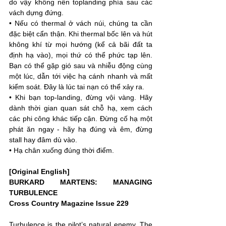
do vậy không nên toplanding phía sau các 
vách dựng đứng.
• Nếu có thermal ở vách núi, chúng ta cần 
đặc biệt cẩn thận. Khi thermal bốc lên và hút 
không khí từ mọi hướng (kể cả bãi đất ta 
định hạ vào), mọi thứ có thể phức tạp lên. 
Bạn có thể gặp gió sau và nhiễu động cùng 
một lúc, dẫn tới việc hạ cánh nhanh và mất 
kiểm soát. Đây là lúc tai nạn có thể xảy ra.
• Khi bạn top-landing, đừng vội vàng. Hãy 
dành thời gian quan sát chỗ hạ, xem cách 
các phi công khác tiếp cận. Đừng cố hạ một 
phát ăn ngay - hãy hạ đúng và êm, đừng 
stall hay đâm dù vào.
• Hạ chân xuống đúng thời điểm.
[Original English]
BURKARD MARTENS: MANAGING 
TURBULENCE
Cross Country Magazine Issue 229
Turbulence is the pilot’s natural enemy. The 