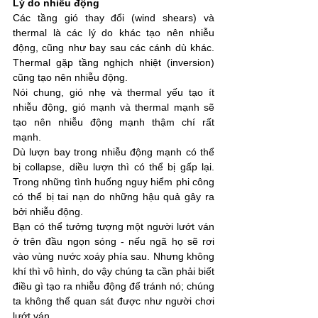
Lý do nhiễu động
Các tầng gió thay đổi (wind shears) và 
thermal là các lý do khác tạo nên nhiễu 
động, cũng như bay sau các cánh dù khác. 
Thermal gặp tầng nghịch nhiệt (inversion) 
cũng tạo nên nhiễu động.
Nói chung, gió nhẹ và thermal yếu tạo ít 
nhiễu động, gió mạnh và thermal mạnh sẽ 
tạo nên nhiễu động mạnh thậm chí rất 
mạnh.
Dù lượn bay trong nhiễu động mạnh có thể 
bị collapse, diều lượn thì có thể bị gấp lại.  
Trong những tình huống nguy hiểm phi công 
có thể bị tai nạn do những hậu quả gây ra 
bởi nhiễu động. 
Bạn có thể tưởng tượng một người lướt ván 
ở trên đầu ngọn sóng - nếu ngã họ sẽ rơi 
vào vùng nước xoáy phía sau. Nhưng không 
khí thì vô hình, do vậy chúng ta cần phải biết 
điều gì tạo ra nhiễu động để tránh nó; chúng 
ta không thể quan sát được như người chơi 
lướt ván.