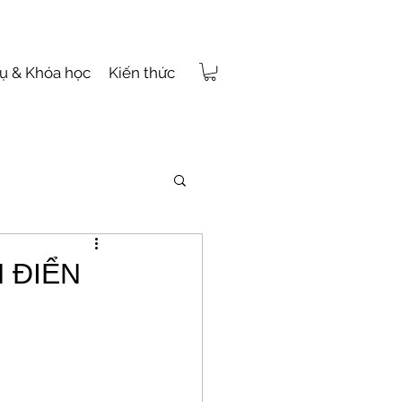
vụ & Khóa học
Kiến thức
 ĐIỂN