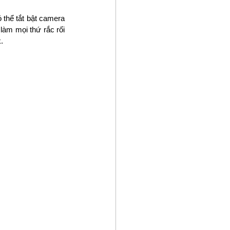
thể tắt bật camera 
àm mọi thứ rắc rối 
.