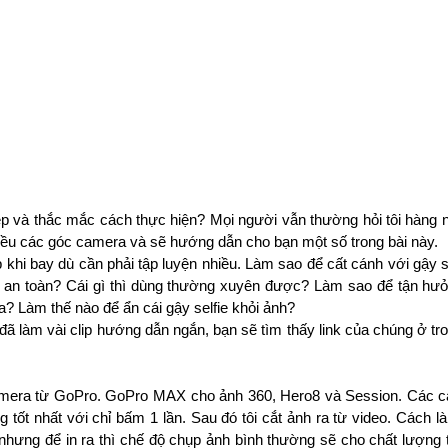
 và thắc mắc cách thực hiện? Mọi người vẫn thường hỏi tôi hàng ng
hiều các góc camera và sẽ hướng dẫn cho bạn một số trong bài này.
hi bay dù cần phải tập luyện nhiều. Làm sao để cất cánh với gậy se
 an toàn? Cái gì thì dùng thường xuyên được? Làm sao để tận hư
? Làm thế nào để ẩn cái gậy selfie khỏi ảnh? 
 đã làm vài clip hướng dẫn ngắn, bạn sẽ tìm thấy link của chúng ở tron
amera từ GoPro. GoPro MAX cho ảnh 360, Hero8 và Session. Các c
g tốt nhất với chỉ bấm 1 lần. Sau đó tôi cắt ảnh ra từ video. Cách l
, nhưng để in ra thì chế độ chụp ảnh bình thường sẽ cho chất lượng t