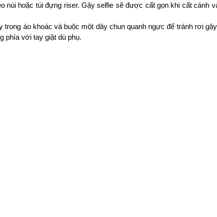
eo núi hoặc túi đựng riser. Gậy selfie sẽ được cất gọn khi cất cánh
y trong áo khoác và buộc một dây chun quanh ngực để tránh rơi gậy. 
phía với tay giật dù phụ. 