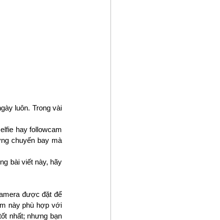
ày luôn. Trong vài 
lfie hay followcam 
ởng chuyến bay mà 
g bài viết này, hãy 
amera được đặt để 
àm này phù hợp với 
ốt nhất; nhưng bạn 