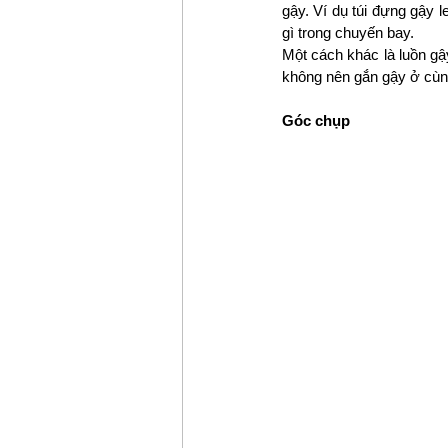
gậy. Ví dụ túi đựng gậy l
gì trong chuyến bay.
Một cách khác là luồn gậ
không nên gắn gậy ở cùng 
Góc chụp