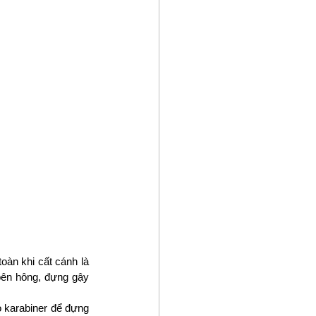
oàn khi cất cánh là 
bên hông, đựng gậy 
o karabiner để đựng 