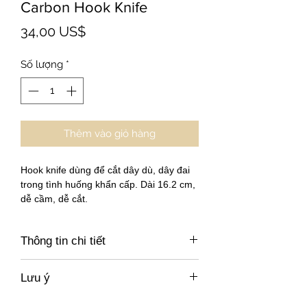
Carbon Hook Knife
Giá
34,00 US$
Số lượng
*
Thêm vào giỏ hàng
Hook knife dùng để cắt dây dù, dây đai 
trong tình huống khẩn cấp. Dài 16.2 cm, 
dễ cầm, dễ cắt.
Thông tin chi tiết
https://www.woodyvalley.eu/en/pro/sos-
Lưu ý
knife-en/
Giá không bao gồm xuất hóa đơn VAT,