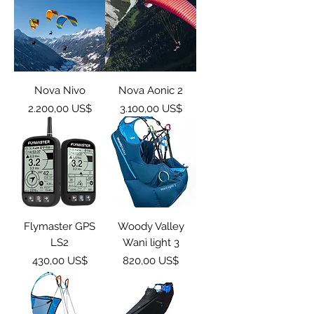
Nova Nivo
Nova Aonic 2
Giá
Giá
2.200,00 US$
3.100,00 US$
Flymaster GPS
Woody Valley
LS2
Wanì light 3
Giá
Giá
430,00 US$
820,00 US$