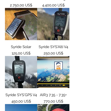
Giá
Giá
2.750,00 US$
4.400,00 US$
Syride Solar
Syride SYS'Alti V4
Giá
Giá
125,00 US$
250,00 US$
Syride SYS'GPS V4
AIR3 7.35 - 7.35+
Giá
Giá
450,00 US$
770,00 US$