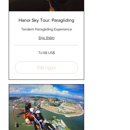
Hanoi Sky Tour: Paragliding
Tandem Paragliding Experience
Đọc thêm
Từ
Từ 68 US$
68
đô
la
Mỹ
Đặt ngay