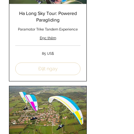
Ha Long Sky Tour: Powered
Paragliding
Paramotor Trike Tandem Experience
Đọc thêm
85
85 US$
đô
la
Mỹ
Đặt ngay