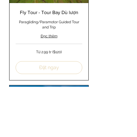
Fly Tour - Tour Bay Dù lượn
Paragliding/Paramotor Guided Tour
and Trip
Đọc thêm
Từ
Từ 2.99 tr ($120)
2.99
tr
($120)
Đặt ngay