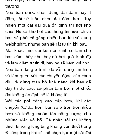
thường.
Nếu bạn được chọn dùng đai đầm hay ít 
đầm, tôi sẽ luôn chọn đai đầm hơn. Tuy 
nhiên một cái đai quá ổn định thì hơi khó 
chịu. Nó sẽ khử hết các thông tin hữu ích và 
bạn sẽ phải cố gắng nhiều hơn khi sử dụng 
weightshift, nhưng bạn sẽ rất tự tin khi bay.
Mặt khác, một đai kém ổn định sẽ làm cho 
bạn cảm thấy như bay dù hơi quá trình độ 
và làm giảm tự tin đi, bay bò sẽ kém vui hơn. 
Nếu bạn đang ở trình độ vẫn đang tìm hiểu 
và làm quen với các chuyển động của cánh 
dù, và dùng toàn bộ khả năng khi bay để 
duy trì độ cao, sự phân tâm bởi một chiếc 
đai không ổn định sẽ là không tốt.
Với các phi công cao cấp hơn, khi các 
chuyến XC dài hơn, bạn sẽ ở trên trời nhiều 
hơn và không muốn tốn năng lượng cho 
những việc vô bổ. Cá nhân tôi thì không 
thích bị văng lung tung không cần thiết trong 
6 tiếng trong khi có thể chọn lựa một cái đai 