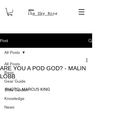
Post
All Posts
All Posts
ARE YOU A POD GOD? - MALIN
Basic
LOBB
Gear Guide
PHOTO: MARCUS KING
Sites Guides
Knowledge
News