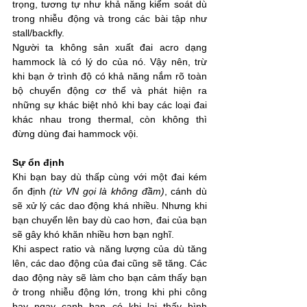
trọng, tương tự như khả năng kiểm soát dù 
trong nhiễu động và trong các bài tập như 
stall/backfly.
Người ta không sản xuất đai acro dạng 
hammock là có lý do của nó. Vậy nên, trừ 
khi bạn ở trình độ có khả năng nắm rõ toàn 
bộ chuyển động cơ thể và phát hiện ra 
những sự khác biệt nhỏ khi bay các loại đai 
khác nhau trong thermal, còn không thì 
đừng dùng đai hammock vội.
Sự ổn định 
Khi bạn bay dù thấp cùng với một đai kém 
ổn định 
(từ VN gọi là không đầm)
, cánh dù 
sẽ xử lý các dao động khá nhiều. Nhưng khi 
bạn chuyển lên bay dù cao hơn, đai của bạn 
sẽ gây khó khăn nhiều hơn bạn nghĩ.
Khi aspect ratio và năng lượng của dù tăng 
lên, các dao động của đai cũng sẽ tăng. Các 
dao động này sẽ làm cho bạn cảm thấy bạn 
ở trong nhiễu động lớn, trong khi phi công 
bay ngay cạnh bạn có khi lại thấy bình 