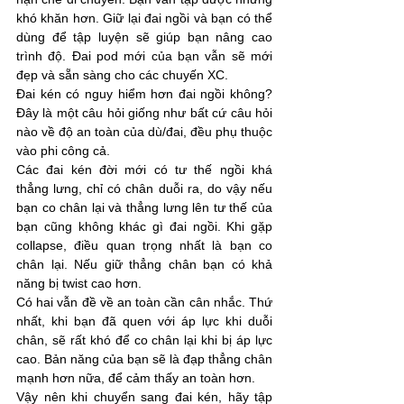
khó khăn hơn. Giữ lại đai ngồi và bạn có thể 
dùng để tập luyện sẽ giúp bạn nâng cao 
trình độ. Đai pod mới của bạn vẫn sẽ mới 
đẹp và sẵn sàng cho các chuyến XC.
Đai kén có nguy hiểm hơn đai ngồi không? 
Đây là một câu hỏi giống như bất cứ câu hỏi 
nào về độ an toàn của dù/đai, đều phụ thuộc 
vào phi công cả.
Các đai kén đời mới có tư thế ngồi khá 
thẳng lưng, chỉ có chân duỗi ra, do vậy nếu 
bạn co chân lại và thẳng lưng lên tư thế của 
bạn cũng không khác gì đai ngồi. Khi gặp 
collapse, điều quan trọng nhất là bạn co 
chân lại. Nếu giữ thẳng chân bạn có khả 
năng bị twist cao hơn.
Có hai vẫn đề về an toàn cần cân nhắc. Thứ 
nhất, khi bạn đã quen với áp lực khi duỗi 
chân, sẽ rất khó để co chân lại khi bị áp lực 
cao. Bản năng của bạn sẽ là đạp thẳng chân 
mạnh hơn nữa, để cảm thấy an toàn hơn.
Vậy nên khi chuyển sang đai kén, hãy tập 