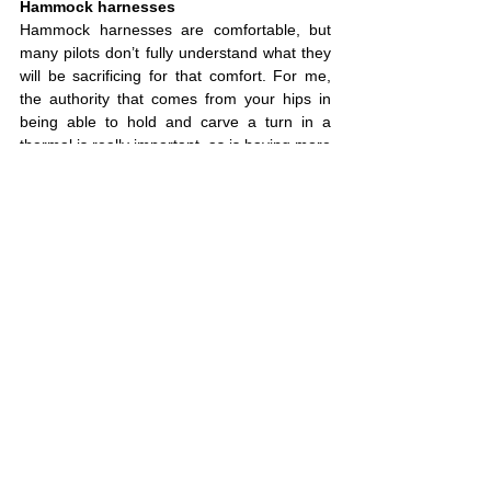
Hammock harnesses
Hammock harnesses are comfortable, but 
many pilots don’t fully understand what they 
will be sacrificing for that comfort. For me, 
the authority that comes from your hips in 
being able to hold and carve a turn in a 
thermal is really important, as is having more 
authority over your wing in turbulence and in 
controlling your wing in manoeuvres like the 
stall/backfly position.
You don’t see hammock acro harnesses and 
there’s a reason. So, unless you’re at the 
stage in your flying career when, in a 
thermal, you can fully analyse your body’s 
movements and also notice the small 
differences when you compare different 
harnesses, then I would just steer clear of a 
hammock for the time being.
Instability
If you have a lower-rated wing and an 
unstable harness the wing is going to take 
care of a lot of the movements. But as you 