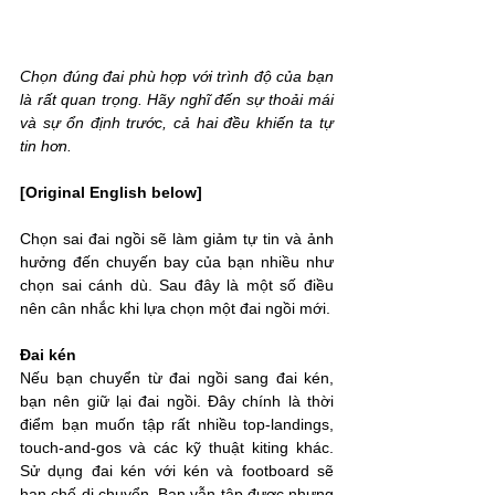
Chọn đúng đai phù hợp với trình độ của bạn 
là rất quan trọng. Hãy nghĩ đến sự thoải mái 
và sự ổn định trước, cả hai đều khiến ta tự 
tin hơn.
[Original English below]
Chọn sai đai ngồi sẽ làm giảm tự tin và ảnh 
hưởng đến chuyến bay của bạn nhiều như 
chọn sai cánh dù. Sau đây là một số điều 
nên cân nhắc khi lựa chọn một đai ngồi mới.
Đai kén
Nếu bạn chuyển từ đai ngồi sang đai kén, 
bạn nên giữ lại đai ngồi. Đây chính là thời 
điểm bạn muốn tập rất nhiều top-landings, 
touch-and-gos và các kỹ thuật kiting khác. 
Sử dụng đai kén với kén và footboard sẽ 
hạn chế di chuyển. Bạn vẫn tập được nhưng 