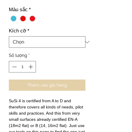
Màu sắc
*
Kích cỡ
*
Số lượng
*
Thêm vào giỏ hàng
SuSi 4 is certified from A to D and 
therefore covers all kinds of needs, pilot 
skills and practices. And this from very 
small surfaces already certified EN-A 
(18m2 flat) or B (14, 16m2 flat). Just use 
our tools on this page to find the one just 